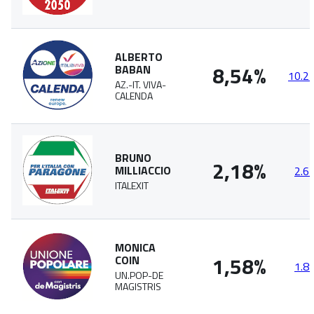
ALBERTO
8,54%
BABAN
10.2
AZ.-IT. VIVA-
CALENDA
BRUNO
2,18%
MILLIACCIO
2.6
ITALEXIT
MONICA
1,58%
COIN
1.8
UN.POP-DE
MAGISTRIS