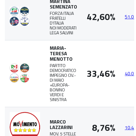
MARTINA
SEMENZATO
42,60%
FORZA ITALIA
51.0
FRATELLI
D'ITALIA
NOI MODERATI
LEGA SALVINI
MARIA-
TERESA
MENOTTO
PARTITO
33,46%
DEMOCRATICO
40.0
IMPEGNO CIV.-
DI MAIO
+EUROPA-
BONINO
VERDI E
SINISTRA
MARCO
8,76%
LAZZARINI
10.4
MOV. 5 STELLE