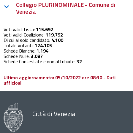
Collegio PLURINOMINALE - Comune di
Venezia
Voti validi Lista:
115.692
Voti validi Coalizione:
119.792
Di cui al solo candidato:
4.100
Totale votanti:
124.105
Schede Bianche:
1.194
Schede Nulle:
3.087
Schede Contestate e non attribuite:
32
Ultimo aggiornamento: 05/10/2022 ore 08:30 - Dati
ufficiosi
Città di Venezia