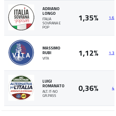
ADRIANO
LONGO
1,35%
1.6
ITALIA
SOVRANA E
POP
MASSIMO
1,12%
RUBI
1.3
VITA
LUIGI
0,36%
ROMANATO
4
ALT. IT-NO
GR.PASS