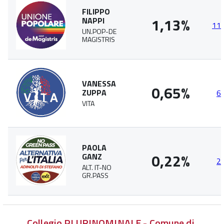
FILIPPO
1,13%
NAPPI
11
UN.POP-DE
MAGISTRIS
VANESSA
0,65%
ZUPPA
6
VITA
PAOLA
0,22%
GANZ
2
ALT. IT-NO
GR.PASS
Collegio PLURINOMINALE - Comune di