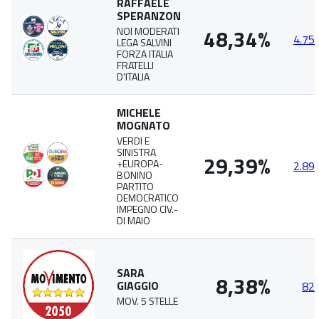
RAFFAELE
SPERANZON
48,34%
NOI MODERATI
4.75
LEGA SALVINI
FORZA ITALIA
FRATELLI
D'ITALIA
MICHELE
MOGNATO
VERDI E
SINISTRA
29,39%
+EUROPA-
2.89
BONINO
PARTITO
DEMOCRATICO
IMPEGNO CIV.-
DI MAIO
SARA
8,38%
GIAGGIO
82
MOV. 5 STELLE