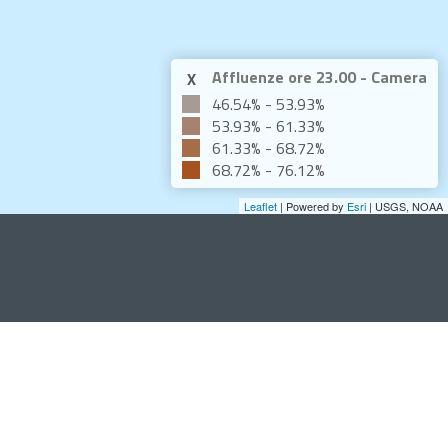
Affluenze ore 23.00 - Camera
X
46.54% - 53.93%
53.93% - 61.33%
61.33% - 68.72%
68.72% - 76.12%
Leaflet
| Powered by
Esri
|
USGS, NOAA
C.F. 00339370272
ti al Comune di Venezia
use del Comune di Venezia