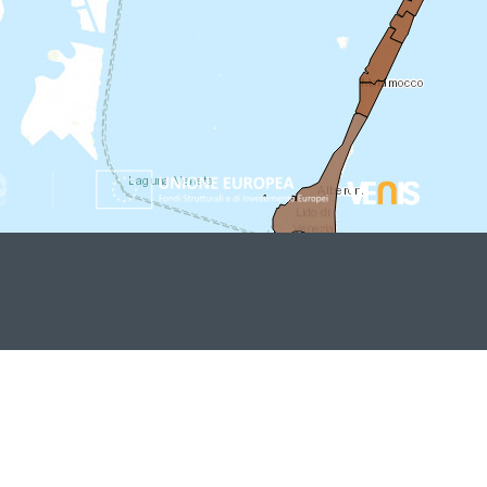
ter Unico
Cookie Policy
Redazione Web
IBAN pagamen
026) Comune di Venezia - Sviluppo VENIS S.p.A. Società in-ho