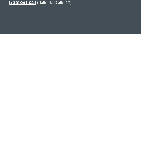
(+39) 041 041
(dalle 8.30 alle 17)
Sede di Mestre via
Palazzo
Call Center Unico
(+39) 041 041
(dalle 8.30 alle 17)