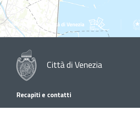
Città di Venezia
Recapiti e contatti
Sede di Venezia Ca'
Sede d
Farsetti
Palazz
Call Center Unico
Call Cente