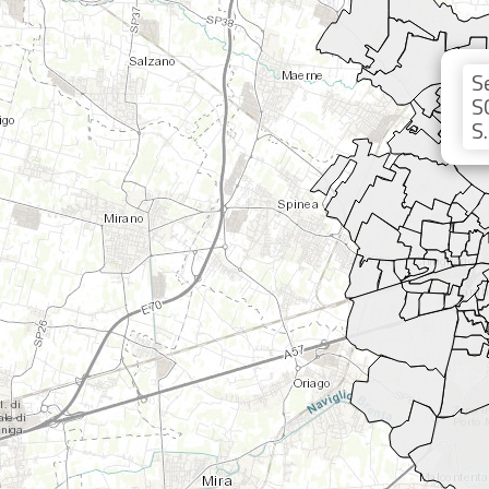
S
S
S