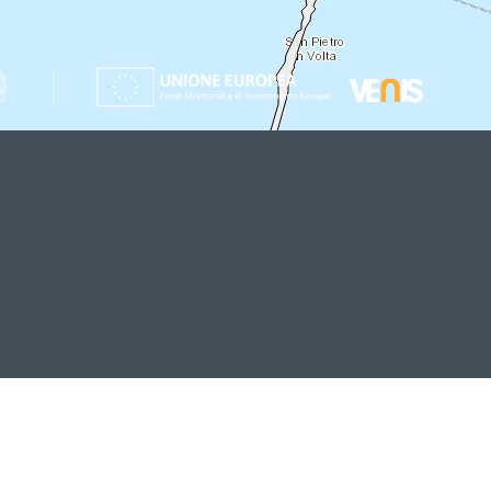
i Mestre via
o
r Unico
Call Center Unico