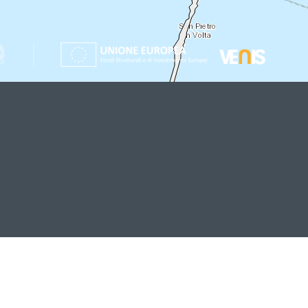
i Mestre via
o
r Unico
Call Center Unico