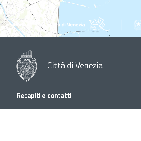
Città di Venezia
Recapiti e contatti
Sede di Venezia Ca'
Sede d
Farsetti
Palazz
Call Center Unico
Call Cente